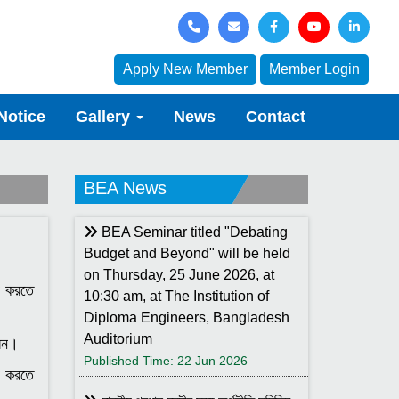
Apply New Member
Member Login
Notice
Gallery
News
Contact
BEA News
BEA Seminar titled "Debating
Budget and Beyond" will be held
on Thursday, 25 June 2026, at
 করতে
10:30 am, at The Institution of
Diploma Engineers, Bangladesh
Auditorium
রবেন।
Published Time: 22 Jun 2026
ন করতে