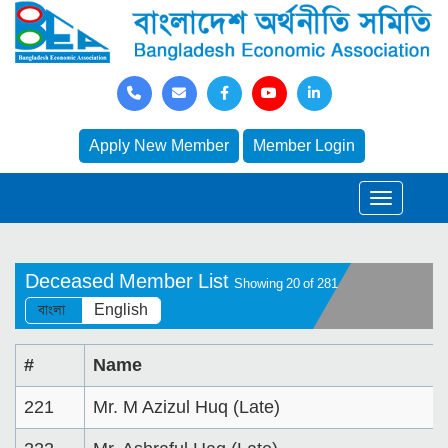
Apply New Member
Member Login
Deceased Member List
Showing 20 of 281
বাংলা
English
#
Name
221
Mr. M Azizul Huq (Late)