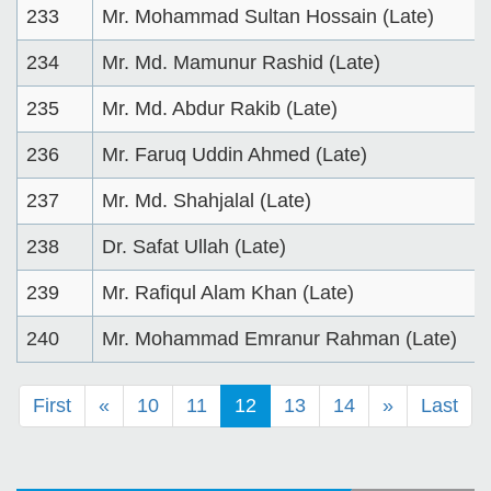
233
Mr. Mohammad Sultan Hossain (Late)
234
Mr. Md. Mamunur Rashid (Late)
235
Mr. Md. Abdur Rakib (Late)
236
Mr. Faruq Uddin Ahmed (Late)
237
Mr. Md. Shahjalal (Late)
238
Dr. Safat Ullah (Late)
239
Mr. Rafiqul Alam Khan (Late)
240
Mr. Mohammad Emranur Rahman (Late)
First
«
10
11
12
13
14
»
Last