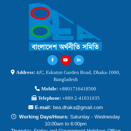
Publish Time: 25 Jan 2026
বাংলাদেশ অর্থনীতি সমিতি ও জগন্নাথ বিশ্ববিদ্যালয় যৌথ আয়োজনে
লোকবক্তৃা ২১ জানুয়ারি ২০২৬
Publish Time: 16 Jan 2026
বেগম খালেদা জিয়ার মৃত্যুতে বাংলাদেশ অর্থনীতি সমিতি গভীরভাবে শোকাহত
Publish Time: 30 Dec 2025
BEA Seminar 2025 "Debating Budget and Beyond" 21
Address:
4/C, Eskaton Garden Road, Dhaka-1000,
June 2025, at 10:00 am, at the CIRDAP Auditorium
Bangladesh
Publish Time: 16 Jun 2025
Mobile:
+8801716418500
বাংলাদেশ অর্থনীতি সমিতির নির্বাচনী ফলাফল-২০২৪
Telephone:
+880 2-41031035
Publish Time: 19 May 2024
E-mail:
bea.dhaka@gmail.com
প্রাথমিক প্রার্থী তালিকা বাংলাদেশ অর্থনীতি সমিতি নির্বাচন-২০২৪
Working Days/Hours:
Saturday - Wednesday
Publish Time: 17 May 2024
10:00am to 6:00pm
Thursday, Friday and Government Holidays Office