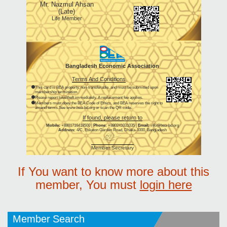
Mr. Nazmul Ahsan
(Late)
Life Member
Bangladesh Economic Association
Terms And Conditions
This card is BEA property, non-transferable, and must be submitted upon
membership termination.
Please report loss/theft immediately. A replacement fee applies.
Members must obey the BEA Code of Ethics, and BEA reserves the right to
amend terms.See www.bea-bd.org or scan the QR code.
If found, please return to
Mobile:
+8801716418500 |
Phone:
+880241031035 |
Email:
info@bea-bd.org
Address:
4/C, Eskaton Garden Road, Dhaka-1000, Bangladesh
Member Secretary
If You want to know more about this
member, You must
login here
Member Search