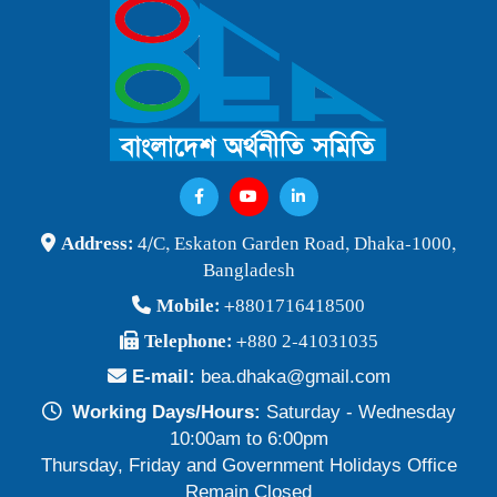
বাংলাদেশ অর্থনীতি সমিতি ও জগন্নাথ বিশ্ববিদ্যালয় যৌথ আয়োজনে
লোকবক্তৃা ২১ জানুয়ারি ২০২৬
Publish Time: 16 Jan 2026
বেগম খালেদা জিয়ার মৃত্যুতে বাংলাদেশ অর্থনীতি সমিতি গভীরভাবে শোকাহত
Publish Time: 30 Dec 2025
BEA Seminar 2025 "Debating Budget and Beyond" 21
Address:
4/C, Eskaton Garden Road, Dhaka-1000,
June 2025, at 10:00 am, at the CIRDAP Auditorium
Bangladesh
Publish Time: 16 Jun 2025
Mobile:
+8801716418500
বাংলাদেশ অর্থনীতি সমিতির নির্বাচনী ফলাফল-২০২৪
Telephone:
+880 2-41031035
Publish Time: 19 May 2024
E-mail:
bea.dhaka@gmail.com
প্রাথমিক প্রার্থী তালিকা বাংলাদেশ অর্থনীতি সমিতি নির্বাচন-২০২৪
Working Days/Hours:
Saturday - Wednesday
Publish Time: 17 May 2024
10:00am to 6:00pm
Thursday, Friday and Government Holidays Office
বাংলাদেশ অর্থনীতি সমিতির সদস্যপদ নবায়ন ও নতুন সদস্য অন্তর্ভুক্তি প্রসঙ্গে
Remain Closed