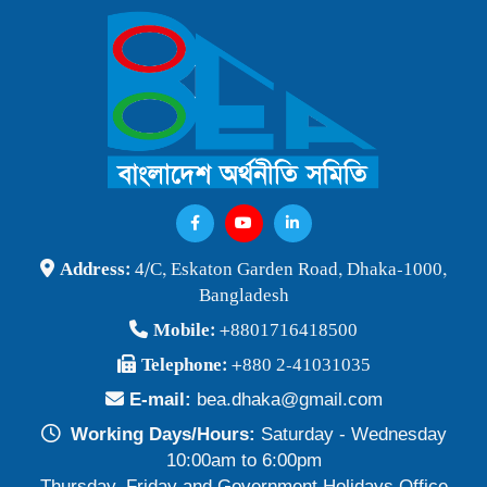
Publish Time: 25 Jan 2026
বাংলাদেশ অর্থনীতি সমিতি ও জগন্নাথ বিশ্ববিদ্যালয় যৌথ আয়োজনে
লোকবক্তৃা ২১ জানুয়ারি ২০২৬
Publish Time: 16 Jan 2026
বেগম খালেদা জিয়ার মৃত্যুতে বাংলাদেশ অর্থনীতি সমিতি গভীরভাবে শোকাহত
Publish Time: 30 Dec 2025
BEA Seminar 2025 "Debating Budget and Beyond" 21
Address:
4/C, Eskaton Garden Road, Dhaka-1000,
June 2025, at 10:00 am, at the CIRDAP Auditorium
Bangladesh
Publish Time: 16 Jun 2025
Mobile:
+8801716418500
বাংলাদেশ অর্থনীতি সমিতির নির্বাচনী ফলাফল-২০২৪
Telephone:
+880 2-41031035
Publish Time: 19 May 2024
E-mail:
bea.dhaka@gmail.com
প্রাথমিক প্রার্থী তালিকা বাংলাদেশ অর্থনীতি সমিতি নির্বাচন-২০২৪
Working Days/Hours:
Saturday - Wednesday
Publish Time: 17 May 2024
10:00am to 6:00pm
Thursday, Friday and Government Holidays Office