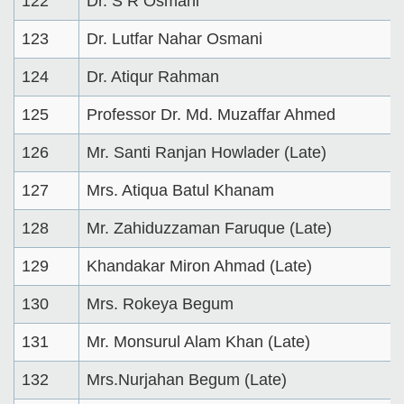
122
Dr. S R Osmani
123
Dr. Lutfar Nahar Osmani
124
Dr. Atiqur Rahman
125
Professor Dr. Md. Muzaffar Ahmed
126
Mr. Santi Ranjan Howlader (Late)
127
Mrs. Atiqua Batul Khanam
128
Mr. Zahiduzzaman Faruque (Late)
129
Khandakar Miron Ahmad (Late)
130
Mrs. Rokeya Begum
131
Mr. Monsurul Alam Khan (Late)
132
Mrs.Nurjahan Begum (Late)