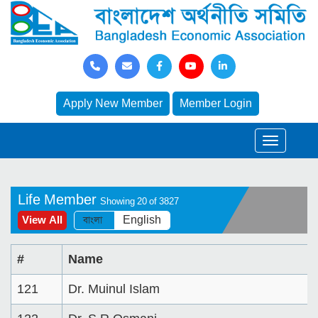
Apply New Member
Member Login
Life Member
Showing 20 of 3827
বাংলা
English
View All
#
Name
121
Dr. Muinul Islam