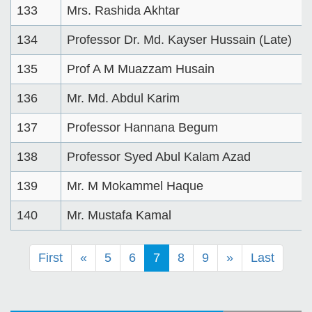
133
Mrs. Rashida Akhtar
134
Professor Dr. Md. Kayser Hussain (Late)
135
Prof A M Muazzam Husain
136
Mr. Md. Abdul Karim
137
Professor Hannana Begum
138
Professor Syed Abul Kalam Azad
139
Mr. M Mokammel Haque
140
Mr. Mustafa Kamal
First
«
5
6
7
8
9
»
Last