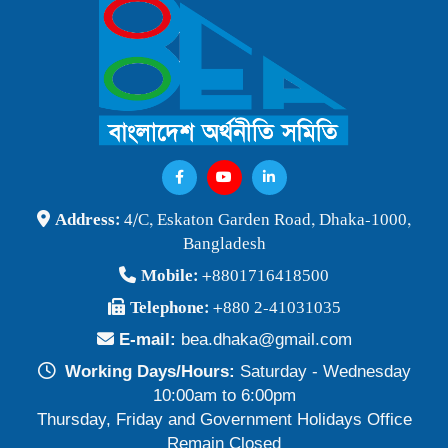
বাংলাদেশ অর্থনীতি সমিতি ও জগন্নাথ বিশ্ববিদ্যালয় যৌথ আয়োজনে
লোকবক্তৃা ২১ জানুয়ারি ২০২৬
Publish Time: 16 Jan 2026
বেগম খালেদা জিয়ার মৃত্যুতে বাংলাদেশ অর্থনীতি সমিতি গভীরভাবে শোকাহত
Publish Time: 30 Dec 2025
BEA Seminar 2025 "Debating Budget and Beyond" 21
Address:
4/C, Eskaton Garden Road, Dhaka-1000,
June 2025, at 10:00 am, at the CIRDAP Auditorium
Bangladesh
Publish Time: 16 Jun 2025
Mobile:
+8801716418500
বাংলাদেশ অর্থনীতি সমিতির নির্বাচনী ফলাফল-২০২৪
Telephone:
+880 2-41031035
Publish Time: 19 May 2024
E-mail:
bea.dhaka@gmail.com
প্রাথমিক প্রার্থী তালিকা বাংলাদেশ অর্থনীতি সমিতি নির্বাচন-২০২৪
Working Days/Hours:
Saturday - Wednesday
Publish Time: 17 May 2024
10:00am to 6:00pm
Thursday, Friday and Government Holidays Office
বাংলাদেশ অর্থনীতি সমিতির সদস্যপদ নবায়ন ও নতুন সদস্য অন্তর্ভুক্তি প্রসঙ্গে
Remain Closed