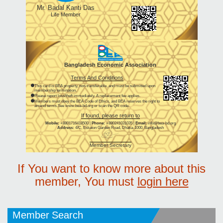
Mr. Badal Kanti Das
Life Member
Bangladesh Economic Association
Terms And Conditions
This card is BEA property, non-transferable, and must be submitted upon
membership termination.
Please report loss/theft immediately. A replacement fee applies.
Members must obey the BEA Code of Ethics, and BEA reserves the right to
amend terms.See www.bea-bd.org or scan the QR code.
If found, please return to
Mobile:
+8801716418500 |
Phone:
+880241031035 |
Email:
info@bea-bd.org
Address:
4/C, Eskaton Garden Road, Dhaka-1000, Bangladesh
Member Secretary
If You want to know more about this
member, You must
login here
Member Search