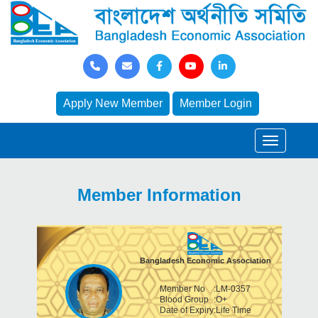
Apply New Member
Member Login
Member Information
Bangladesh Economic Association
Member No
:
LM-0357
Blood Group
:
O+
Date of Expiry
:
Life Time