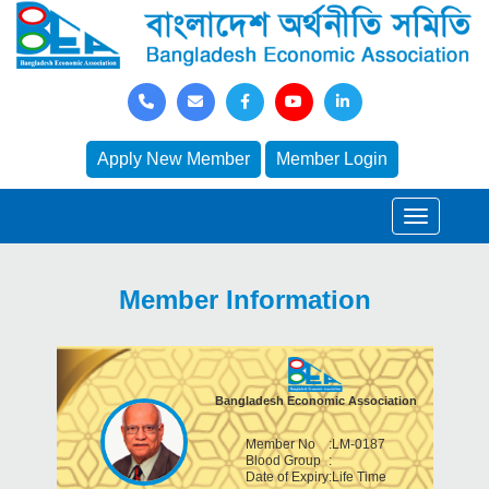
Apply New Member
Member Login
Member Information
Bangladesh Economic Association
Member No
:
LM-0187
Blood Group
:
Date of Expiry
:
Life Time