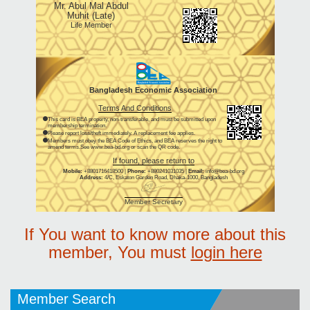
Mr. Abul Mal Abdul
Muhit (Late)
Life Member
Bangladesh Economic Association
Terms And Conditions
This card is BEA property, non-transferable, and must be submitted upon
membership termination.
Please report loss/theft immediately. A replacement fee applies.
Members must obey the BEA Code of Ethics, and BEA reserves the right to
amend terms.See www.bea-bd.org or scan the QR code.
If found, please return to
Mobile:
+8801716418500 |
Phone:
+880241031035 |
Email:
info@bea-bd.org
Address:
4/C, Eskaton Garden Road, Dhaka-1000, Bangladesh
Member Secretary
If You want to know more about this
member, You must
login here
Member Search