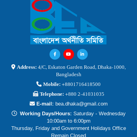
বাংলাদেশ অর্থনীতি সমিতি ও জগন্নাথ বিশ্ববিদ্যালয় যৌথ আয়োজনে
লোকবক্তৃা ২১ জানুয়ারি ২০২৬
Publish Time: 16 Jan 2026
বেগম খালেদা জিয়ার মৃত্যুতে বাংলাদেশ অর্থনীতি সমিতি গভীরভাবে শোকাহত
Publish Time: 30 Dec 2025
BEA Seminar 2025 "Debating Budget and Beyond" 21
Address:
4/C, Eskaton Garden Road, Dhaka-1000,
June 2025, at 10:00 am, at the CIRDAP Auditorium
Bangladesh
Publish Time: 16 Jun 2025
Mobile:
+8801716418500
বাংলাদেশ অর্থনীতি সমিতির নির্বাচনী ফলাফল-২০২৪
Telephone:
+880 2-41031035
Publish Time: 19 May 2024
E-mail:
bea.dhaka@gmail.com
প্রাথমিক প্রার্থী তালিকা বাংলাদেশ অর্থনীতি সমিতি নির্বাচন-২০২৪
Working Days/Hours:
Saturday - Wednesday
Publish Time: 17 May 2024
10:00am to 6:00pm
Thursday, Friday and Government Holidays Office
বাংলাদেশ অর্থনীতি সমিতির সদস্যপদ নবায়ন ও নতুন সদস্য অন্তর্ভুক্তি প্রসঙ্গে
Remain Closed