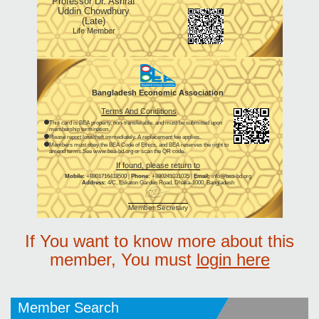
Professor Dr. Ashraf
Uddin Chowdhury
(Late)
Life Member
Bangladesh Economic Association
Terms And Conditions
This card is BEA property, non-transferable, and must be submitted upon
membership termination.
Please report loss/theft immediately. A replacement fee applies.
Members must obey the BEA Code of Ethics, and BEA reserves the right to
amend terms.See www.bea-bd.org or scan the QR code.
If found, please return to
Mobile:
+8801716418500 |
Phone:
+880241031035 |
Email:
info@bea-bd.org
Address:
4/C, Eskaton Garden Road, Dhaka-1000, Bangladesh
Member Secretary
If You want to know more about this
member, You must
login here
Member Search