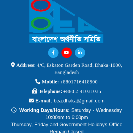
বাংলাদেশ অর্থনীতি সমিতি ও জগন্নাথ বিশ্ববিদ্যালয় যৌথ আয়োজনে
লোকবক্তৃা ২১ জানুয়ারি ২০২৬
Publish Time: 16 Jan 2026
বেগম খালেদা জিয়ার মৃত্যুতে বাংলাদেশ অর্থনীতি সমিতি গভীরভাবে শোকাহত
Publish Time: 30 Dec 2025
BEA Seminar 2025 "Debating Budget and Beyond" 21
Address:
4/C, Eskaton Garden Road, Dhaka-1000,
June 2025, at 10:00 am, at the CIRDAP Auditorium
Bangladesh
Publish Time: 16 Jun 2025
Mobile:
+8801716418500
বাংলাদেশ অর্থনীতি সমিতির নির্বাচনী ফলাফল-২০২৪
Telephone:
+880 2-41031035
Publish Time: 19 May 2024
E-mail:
bea.dhaka@gmail.com
প্রাথমিক প্রার্থী তালিকা বাংলাদেশ অর্থনীতি সমিতি নির্বাচন-২০২৪
Working Days/Hours:
Saturday - Wednesday
Publish Time: 17 May 2024
10:00am to 6:00pm
Thursday, Friday and Government Holidays Office
বাংলাদেশ অর্থনীতি সমিতির সদস্যপদ নবায়ন ও নতুন সদস্য অন্তর্ভুক্তি প্রসঙ্গে
Remain Closed