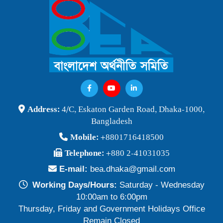
বাংলাদেশ অর্থনীতি সমিতি ও জগন্নাথ বিশ্ববিদ্যালয় যৌথ আয়োজনে
লোকবক্তৃা ২১ জানুয়ারি ২০২৬
Publish Time: 16 Jan 2026
বেগম খালেদা জিয়ার মৃত্যুতে বাংলাদেশ অর্থনীতি সমিতি গভীরভাবে শোকাহত
Publish Time: 30 Dec 2025
BEA Seminar 2025 "Debating Budget and Beyond" 21
Address:
4/C, Eskaton Garden Road, Dhaka-1000,
June 2025, at 10:00 am, at the CIRDAP Auditorium
Bangladesh
Publish Time: 16 Jun 2025
Mobile:
+8801716418500
বাংলাদেশ অর্থনীতি সমিতির নির্বাচনী ফলাফল-২০২৪
Telephone:
+880 2-41031035
Publish Time: 19 May 2024
E-mail:
bea.dhaka@gmail.com
প্রাথমিক প্রার্থী তালিকা বাংলাদেশ অর্থনীতি সমিতি নির্বাচন-২০২৪
Working Days/Hours:
Saturday - Wednesday
Publish Time: 17 May 2024
10:00am to 6:00pm
Thursday, Friday and Government Holidays Office
বাংলাদেশ অর্থনীতি সমিতির সদস্যপদ নবায়ন ও নতুন সদস্য অন্তর্ভুক্তি প্রসঙ্গে
Remain Closed