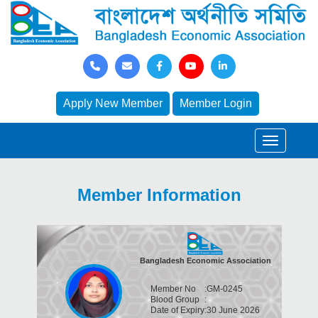
Apply New Member
Member Login
Member Information
Bangladesh Economic Association
Member No
:
GM-0245
Blood Group
:
Date of Expiry
:
30 June 2026