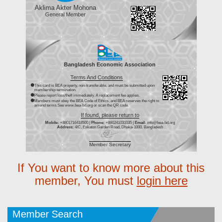
Aklima Akter Mohona
General Member
Bangladesh Economic Association
Terms And Conditions
This card is BEA property, non-transferable, and must be submitted upon
membership termination.
Please report loss/theft immediately. A replacement fee applies.
Members must obey the BEA Code of Ethics, and BEA reserves the right to
amend terms.See www.bea-bd.org or scan the QR code.
If found, please return to
Mobile:
+8801716418500 |
Phone:
+880241031035 |
Email:
info@bea-bd.org
Address:
4/C, Eskaton Garden Road, Dhaka-1000, Bangladesh
Member Secretary
If You want to know more about this
member, You must
login here
Member Search