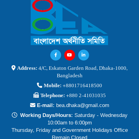
বাংলাদেশ অর্থনীতি সমিতি ও জগন্নাথ বিশ্ববিদ্যালয় যৌথ আয়োজনে
লোকবক্তৃা ২১ জানুয়ারি ২০২৬
Publish Time: 16 Jan 2026
বেগম খালেদা জিয়ার মৃত্যুতে বাংলাদেশ অর্থনীতি সমিতি গভীরভাবে শোকাহত
Publish Time: 30 Dec 2025
BEA Seminar 2025 "Debating Budget and Beyond" 21
Address:
4/C, Eskaton Garden Road, Dhaka-1000,
June 2025, at 10:00 am, at the CIRDAP Auditorium
Bangladesh
Publish Time: 16 Jun 2025
Mobile:
+8801716418500
বাংলাদেশ অর্থনীতি সমিতির নির্বাচনী ফলাফল-২০২৪
Telephone:
+880 2-41031035
Publish Time: 19 May 2024
E-mail:
bea.dhaka@gmail.com
প্রাথমিক প্রার্থী তালিকা বাংলাদেশ অর্থনীতি সমিতি নির্বাচন-২০২৪
Working Days/Hours:
Saturday - Wednesday
Publish Time: 17 May 2024
10:00am to 6:00pm
Thursday, Friday and Government Holidays Office
বাংলাদেশ অর্থনীতি সমিতির সদস্যপদ নবায়ন ও নতুন সদস্য অন্তর্ভুক্তি প্রসঙ্গে
Remain Closed