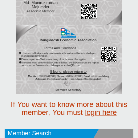
Md. Moniruzzaman
Majumder
Associate Member
Bangladesh Economic Association
Terms And Conditions
This card is BEA property, non-transferable, and must be submitted upon
membership termination.
Please report loss/theft immediately. A replacement fee applies.
Members must obey the BEA Code of Ethics, and BEA reserves the right to
amend terms.See www.bea-bd.org or scan the QR code.
If found, please return to
Mobile:
+8801716418500 |
Phone:
+880241031035 |
Email:
info@bea-bd.org
Address:
4/C, Eskaton Garden Road, Dhaka-1000, Bangladesh
Member Secretary
If You want to know more about this
member, You must
login here
Member Search