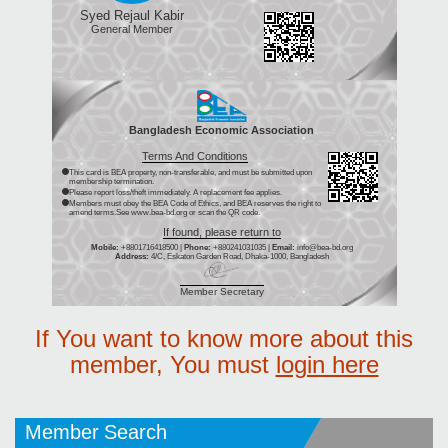
Syed Rejaul Kabir
General Member
Bangladesh Economic Association
Terms And Conditions
This card is BEA property, non-transferable, and must be submitted upon
membership termination.
Please report loss/theft immediately. A replacement fee applies.
Members must obey the BEA Code of Ethics, and BEA reserves the right to
amend terms.See www.bea-bd.org or scan the QR code.
If found, please return to
Mobile:
+8801716418500 |
Phone:
+880241031035 |
Email:
info@bea-bd.org
Address:
4/C, Eskaton Garden Road, Dhaka-1000, Bangladesh
Member Secretary
If You want to know more about this
member, You must
login here
Member Search