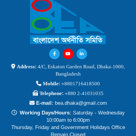
বাংলাদেশ অর্থনীতি সমিতি ও জগন্নাথ বিশ্ববিদ্যালয় যৌথ আয়োজনে
লোকবক্তৃা ২১ জানুয়ারি ২০২৬
Publish Time: 16 Jan 2026
বেগম খালেদা জিয়ার মৃত্যুতে বাংলাদেশ অর্থনীতি সমিতি গভীরভাবে শোকাহত
Publish Time: 30 Dec 2025
BEA Seminar 2025 "Debating Budget and Beyond" 21
Address:
4/C, Eskaton Garden Road, Dhaka-1000,
June 2025, at 10:00 am, at the CIRDAP Auditorium
Bangladesh
Publish Time: 16 Jun 2025
Mobile:
+8801716418500
বাংলাদেশ অর্থনীতি সমিতির নির্বাচনী ফলাফল-২০২৪
Telephone:
+880 2-41031035
Publish Time: 19 May 2024
E-mail:
bea.dhaka@gmail.com
প্রাথমিক প্রার্থী তালিকা বাংলাদেশ অর্থনীতি সমিতি নির্বাচন-২০২৪
Working Days/Hours:
Saturday - Wednesday
Publish Time: 17 May 2024
10:00am to 6:00pm
Thursday, Friday and Government Holidays Office
বাংলাদেশ অর্থনীতি সমিতির সদস্যপদ নবায়ন ও নতুন সদস্য অন্তর্ভুক্তি প্রসঙ্গে
Remain Closed