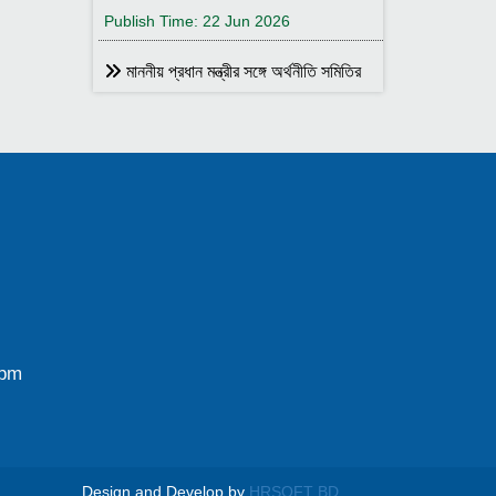
Publish Time: 22 Jun 2026
মাননীয় প্রধান মন্ত্রীর সঙ্গে অর্থনীতি সমিতির
আহ্বায়ক
Publish Time: 17 May 2026
বাংলাদেশ অর্থনীতি সমিতির সদস্য আইডি কার্ড
বিতরণ
Publish Time: 17 May 2026
বাংলাদেশ অর্থনীতি সমিতি ও ইডেন মহিলা
কলেজ যৌথ আয়োজনে সেমিনার ২৮ জানুয়ারি
২০২৬ তারিখ বুধবার সকাল ১০:৩০টায় ইডেন মহিলা
কলেজ অডিটরিয়াম-এ ।
0pm
Publish Time: 25 Jan 2026
বাংলাদেশ অর্থনীতি সমিতি ও জগন্নাথ
বিশ্ববিদ্যালয় যৌথ আয়োজনে লোকবক্তৃা ২১
জানুয়ারি ২০২৬
Design and Develop by
HRSOFT BD