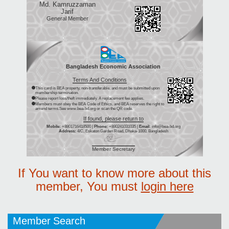
Md. Kamruzzaman
Jarif
General Member
Bangladesh Economic Association
Terms And Conditions
This card is BEA property, non-transferable, and must be submitted upon
membership termination.
Please report loss/theft immediately. A replacement fee applies.
Members must obey the BEA Code of Ethics, and BEA reserves the right to
amend terms.See www.bea-bd.org or scan the QR code.
If found, please return to
Mobile:
+8801716418500 |
Phone:
+880241031035 |
Email:
info@bea-bd.org
Address:
4/C, Eskaton Garden Road, Dhaka-1000, Bangladesh
Member Secretary
If You want to know more about this
member, You must
login here
Member Search