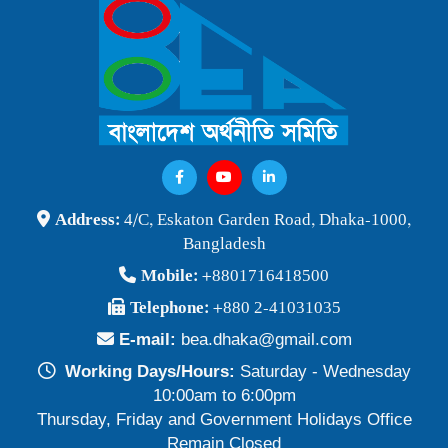
বাংলাদেশ অর্থনীতি সমিতি ও জগন্নাথ বিশ্ববিদ্যালয় যৌথ আয়োজনে
লোকবক্তৃা ২১ জানুয়ারি ২০২৬
Publish Time: 16 Jan 2026
বেগম খালেদা জিয়ার মৃত্যুতে বাংলাদেশ অর্থনীতি সমিতি গভীরভাবে শোকাহত
Publish Time: 30 Dec 2025
BEA Seminar 2025 "Debating Budget and Beyond" 21
Address:
4/C, Eskaton Garden Road, Dhaka-1000,
June 2025, at 10:00 am, at the CIRDAP Auditorium
Bangladesh
Publish Time: 16 Jun 2025
Mobile:
+8801716418500
বাংলাদেশ অর্থনীতি সমিতির নির্বাচনী ফলাফল-২০২৪
Telephone:
+880 2-41031035
Publish Time: 19 May 2024
E-mail:
bea.dhaka@gmail.com
প্রাথমিক প্রার্থী তালিকা বাংলাদেশ অর্থনীতি সমিতি নির্বাচন-২০২৪
Working Days/Hours:
Saturday - Wednesday
Publish Time: 17 May 2024
10:00am to 6:00pm
Thursday, Friday and Government Holidays Office
বাংলাদেশ অর্থনীতি সমিতির সদস্যপদ নবায়ন ও নতুন সদস্য অন্তর্ভুক্তি প্রসঙ্গে
Remain Closed