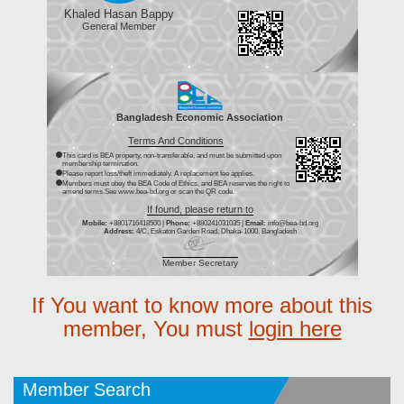
Khaled Hasan Bappy
General Member
Bangladesh Economic Association
Terms And Conditions
This card is BEA property, non-transferable, and must be submitted upon
membership termination.
Please report loss/theft immediately. A replacement fee applies.
Members must obey the BEA Code of Ethics, and BEA reserves the right to
amend terms.See www.bea-bd.org or scan the QR code.
If found, please return to
Mobile:
+8801716418500 |
Phone:
+880241031035 |
Email:
info@bea-bd.org
Address:
4/C, Eskaton Garden Road, Dhaka-1000, Bangladesh
Member Secretary
If You want to know more about this
member, You must
login here
Member Search