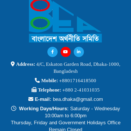
বাংলাদেশ অর্থনীতি সমিতি ও জগন্নাথ বিশ্ববিদ্যালয় যৌথ আয়োজনে
লোকবক্তৃা ২১ জানুয়ারি ২০২৬
Publish Time: 16 Jan 2026
বেগম খালেদা জিয়ার মৃত্যুতে বাংলাদেশ অর্থনীতি সমিতি গভীরভাবে শোকাহত
Publish Time: 30 Dec 2025
BEA Seminar 2025 "Debating Budget and Beyond" 21
Address:
4/C, Eskaton Garden Road, Dhaka-1000,
June 2025, at 10:00 am, at the CIRDAP Auditorium
Bangladesh
Publish Time: 16 Jun 2025
Mobile:
+8801716418500
বাংলাদেশ অর্থনীতি সমিতির নির্বাচনী ফলাফল-২০২৪
Telephone:
+880 2-41031035
Publish Time: 19 May 2024
E-mail:
bea.dhaka@gmail.com
প্রাথমিক প্রার্থী তালিকা বাংলাদেশ অর্থনীতি সমিতি নির্বাচন-২০২৪
Working Days/Hours:
Saturday - Wednesday
Publish Time: 17 May 2024
10:00am to 6:00pm
Thursday, Friday and Government Holidays Office
বাংলাদেশ অর্থনীতি সমিতির সদস্যপদ নবায়ন ও নতুন সদস্য অন্তর্ভুক্তি প্রসঙ্গে
Remain Closed