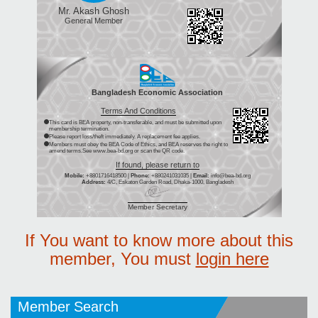
Mr. Akash Ghosh
General Member
Bangladesh Economic Association
Terms And Conditions
This card is BEA property, non-transferable, and must be submitted upon
membership termination.
Please report loss/theft immediately. A replacement fee applies.
Members must obey the BEA Code of Ethics, and BEA reserves the right to
amend terms.See www.bea-bd.org or scan the QR code.
If found, please return to
Mobile:
+8801716418500 |
Phone:
+880241031035 |
Email:
info@bea-bd.org
Address:
4/C, Eskaton Garden Road, Dhaka-1000, Bangladesh
Member Secretary
If You want to know more about this
member, You must
login here
Member Search