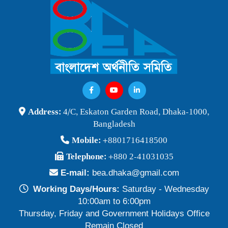
বাংলাদেশ অর্থনীতি সমিতি ও জগন্নাথ বিশ্ববিদ্যালয় যৌথ আয়োজনে
লোকবক্তৃা ২১ জানুয়ারি ২০২৬
Publish Time: 16 Jan 2026
বেগম খালেদা জিয়ার মৃত্যুতে বাংলাদেশ অর্থনীতি সমিতি গভীরভাবে শোকাহত
Publish Time: 30 Dec 2025
BEA Seminar 2025 "Debating Budget and Beyond" 21
Address:
4/C, Eskaton Garden Road, Dhaka-1000,
June 2025, at 10:00 am, at the CIRDAP Auditorium
Bangladesh
Publish Time: 16 Jun 2025
Mobile:
+8801716418500
বাংলাদেশ অর্থনীতি সমিতির নির্বাচনী ফলাফল-২০২৪
Telephone:
+880 2-41031035
Publish Time: 19 May 2024
E-mail:
bea.dhaka@gmail.com
প্রাথমিক প্রার্থী তালিকা বাংলাদেশ অর্থনীতি সমিতি নির্বাচন-২০২৪
Working Days/Hours:
Saturday - Wednesday
Publish Time: 17 May 2024
10:00am to 6:00pm
Thursday, Friday and Government Holidays Office
বাংলাদেশ অর্থনীতি সমিতির সদস্যপদ নবায়ন ও নতুন সদস্য অন্তর্ভুক্তি প্রসঙ্গে
Remain Closed