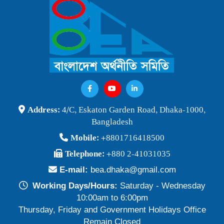
বাংলাদেশ অর্থনীতি সমিতি ও জগন্নাথ বিশ্ববিদ্যালয় যৌথ আয়োজনে
লোকবক্তৃা ২১ জানুয়ারি ২০২৬
Publish Time: 16 Jan 2026
বেগম খালেদা জিয়ার মৃত্যুতে বাংলাদেশ অর্থনীতি সমিতি গভীরভাবে শোকাহত
Publish Time: 30 Dec 2025
BEA Seminar 2025 "Debating Budget and Beyond" 21
Address:
4/C, Eskaton Garden Road, Dhaka-1000,
June 2025, at 10:00 am, at the CIRDAP Auditorium
Bangladesh
Publish Time: 16 Jun 2025
Mobile:
+8801716418500
বাংলাদেশ অর্থনীতি সমিতির নির্বাচনী ফলাফল-২০২৪
Telephone:
+880 2-41031035
Publish Time: 19 May 2024
E-mail:
bea.dhaka@gmail.com
প্রাথমিক প্রার্থী তালিকা বাংলাদেশ অর্থনীতি সমিতি নির্বাচন-২০২৪
Working Days/Hours:
Saturday - Wednesday
Publish Time: 17 May 2024
10:00am to 6:00pm
Thursday, Friday and Government Holidays Office
বাংলাদেশ অর্থনীতি সমিতির সদস্যপদ নবায়ন ও নতুন সদস্য অন্তর্ভুক্তি প্রসঙ্গে
Remain Closed