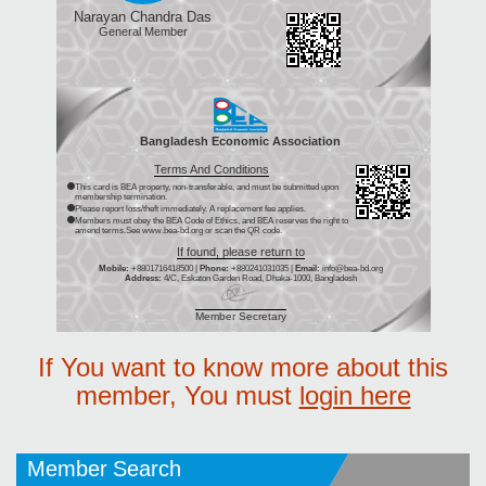
Narayan Chandra Das
General Member
Bangladesh Economic Association
Terms And Conditions
This card is BEA property, non-transferable, and must be submitted upon
membership termination.
Please report loss/theft immediately. A replacement fee applies.
Members must obey the BEA Code of Ethics, and BEA reserves the right to
amend terms.See www.bea-bd.org or scan the QR code.
If found, please return to
Mobile:
+8801716418500 |
Phone:
+880241031035 |
Email:
info@bea-bd.org
Address:
4/C, Eskaton Garden Road, Dhaka-1000, Bangladesh
Member Secretary
If You want to know more about this
member, You must
login here
Member Search