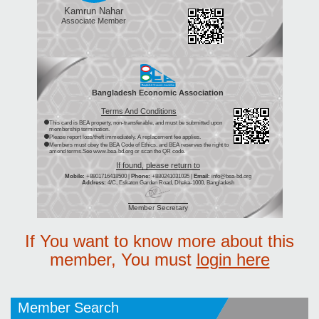
Kamrun Nahar
Associate Member
Bangladesh Economic Association
Terms And Conditions
This card is BEA property, non-transferable, and must be submitted upon
membership termination.
Please report loss/theft immediately. A replacement fee applies.
Members must obey the BEA Code of Ethics, and BEA reserves the right to
amend terms.See www.bea-bd.org or scan the QR code.
If found, please return to
Mobile:
+8801716418500 |
Phone:
+880241031035 |
Email:
info@bea-bd.org
Address:
4/C, Eskaton Garden Road, Dhaka-1000, Bangladesh
Member Secretary
If You want to know more about this
member, You must
login here
Member Search