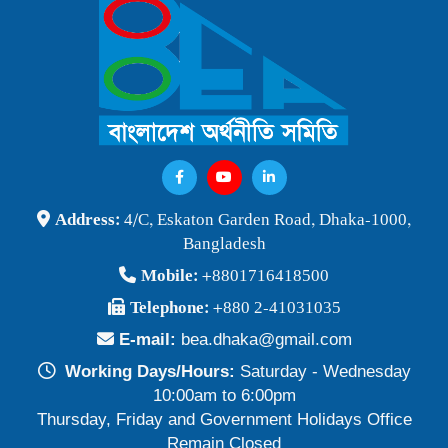
বাংলাদেশ অর্থনীতি সমিতি ও জগন্নাথ বিশ্ববিদ্যালয় যৌথ আয়োজনে
লোকবক্তৃা ২১ জানুয়ারি ২০২৬
Publish Time: 16 Jan 2026
বেগম খালেদা জিয়ার মৃত্যুতে বাংলাদেশ অর্থনীতি সমিতি গভীরভাবে শোকাহত
Publish Time: 30 Dec 2025
BEA Seminar 2025 "Debating Budget and Beyond" 21
Address:
4/C, Eskaton Garden Road, Dhaka-1000,
June 2025, at 10:00 am, at the CIRDAP Auditorium
Bangladesh
Publish Time: 16 Jun 2025
Mobile:
+8801716418500
বাংলাদেশ অর্থনীতি সমিতির নির্বাচনী ফলাফল-২০২৪
Telephone:
+880 2-41031035
Publish Time: 19 May 2024
E-mail:
bea.dhaka@gmail.com
প্রাথমিক প্রার্থী তালিকা বাংলাদেশ অর্থনীতি সমিতি নির্বাচন-২০২৪
Working Days/Hours:
Saturday - Wednesday
Publish Time: 17 May 2024
10:00am to 6:00pm
Thursday, Friday and Government Holidays Office
বাংলাদেশ অর্থনীতি সমিতির সদস্যপদ নবায়ন ও নতুন সদস্য অন্তর্ভুক্তি প্রসঙ্গে
Remain Closed