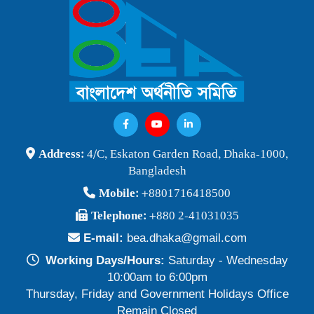
বাংলাদেশ অর্থনীতি সমিতি ও জগন্নাথ বিশ্ববিদ্যালয় যৌথ আয়োজনে
লোকবক্তৃা ২১ জানুয়ারি ২০২৬
Publish Time: 16 Jan 2026
বেগম খালেদা জিয়ার মৃত্যুতে বাংলাদেশ অর্থনীতি সমিতি গভীরভাবে শোকাহত
Publish Time: 30 Dec 2025
BEA Seminar 2025 "Debating Budget and Beyond" 21
Address:
4/C, Eskaton Garden Road, Dhaka-1000,
June 2025, at 10:00 am, at the CIRDAP Auditorium
Bangladesh
Publish Time: 16 Jun 2025
Mobile:
+8801716418500
বাংলাদেশ অর্থনীতি সমিতির নির্বাচনী ফলাফল-২০২৪
Telephone:
+880 2-41031035
Publish Time: 19 May 2024
E-mail:
bea.dhaka@gmail.com
প্রাথমিক প্রার্থী তালিকা বাংলাদেশ অর্থনীতি সমিতি নির্বাচন-২০২৪
Working Days/Hours:
Saturday - Wednesday
Publish Time: 17 May 2024
10:00am to 6:00pm
Thursday, Friday and Government Holidays Office
বাংলাদেশ অর্থনীতি সমিতির সদস্যপদ নবায়ন ও নতুন সদস্য অন্তর্ভুক্তি প্রসঙ্গে
Remain Closed