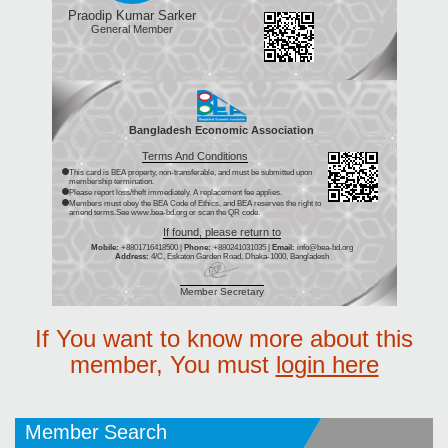
Praodip Kumar Sarker
General Member
Bangladesh Economic Association
Terms And Conditions
This card is BEA property, non-transferable, and must be submitted upon
membership termination.
Please report loss/theft immediately. A replacement fee applies.
Members must obey the BEA Code of Ethics, and BEA reserves the right to
amend terms.See www.bea-bd.org or scan the QR code.
If found, please return to
Mobile:
+8801716418500 |
Phone:
+880241031035 |
Email:
info@bea-bd.org
Address:
4/C, Eskaton Garden Road, Dhaka-1000, Bangladesh
Member Secretary
If You want to know more about this
member, You must
login here
Member Search