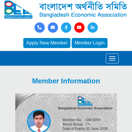
Apply New Member
Member Login
Member Information
Bangladesh Economic Association
Member No
:
GM-0055
Blood Group
:
O+
Date of Expiry
:
30 June 2026