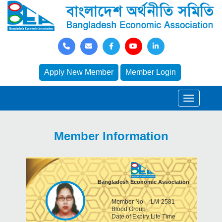
Apply New Member
Member Login
Member Information
Bangladesh Economic Association
Member No
:
LM-2581
Blood Group
:
Date of Expiry
:
Life Time