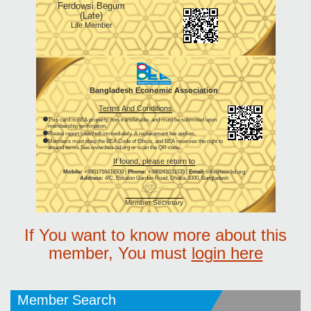
Ferdowsi Begum
(Late)
Life Member
Bangladesh Economic Association
Terms And Conditions
This card is BEA property, non-transferable, and must be submitted upon
membership termination.
Please report loss/theft immediately. A replacement fee applies.
Members must obey the BEA Code of Ethics, and BEA reserves the right to
amend terms.See www.bea-bd.org or scan the QR code.
If found, please return to
Mobile:
+8801716418500 |
Phone:
+880241031035 |
Email:
info@bea-bd.org
Address:
4/C, Eskaton Garden Road, Dhaka-1000, Bangladesh
Member Secretary
If You want to know more about this
member, You must
login here
Member Search