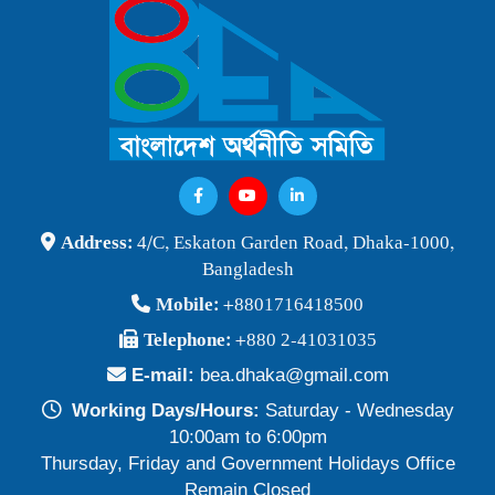
বাংলাদেশ অর্থনীতি সমিতি ও জগন্নাথ বিশ্ববিদ্যালয় যৌথ আয়োজনে
লোকবক্তৃা ২১ জানুয়ারি ২০২৬
Publish Time: 16 Jan 2026
বেগম খালেদা জিয়ার মৃত্যুতে বাংলাদেশ অর্থনীতি সমিতি গভীরভাবে শোকাহত
Publish Time: 30 Dec 2025
BEA Seminar 2025 "Debating Budget and Beyond" 21
Address:
4/C, Eskaton Garden Road, Dhaka-1000,
June 2025, at 10:00 am, at the CIRDAP Auditorium
Bangladesh
Publish Time: 16 Jun 2025
Mobile:
+8801716418500
বাংলাদেশ অর্থনীতি সমিতির নির্বাচনী ফলাফল-২০২৪
Telephone:
+880 2-41031035
Publish Time: 19 May 2024
E-mail:
bea.dhaka@gmail.com
প্রাথমিক প্রার্থী তালিকা বাংলাদেশ অর্থনীতি সমিতি নির্বাচন-২০২৪
Working Days/Hours:
Saturday - Wednesday
Publish Time: 17 May 2024
10:00am to 6:00pm
Thursday, Friday and Government Holidays Office
বাংলাদেশ অর্থনীতি সমিতির সদস্যপদ নবায়ন ও নতুন সদস্য অন্তর্ভুক্তি প্রসঙ্গে
Remain Closed