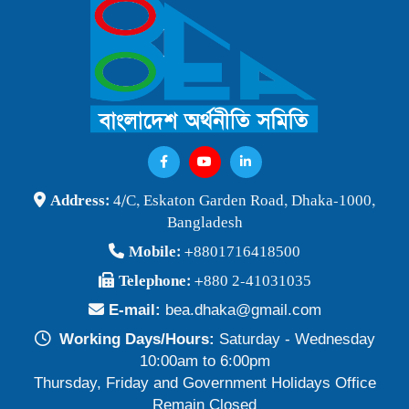
বাংলাদেশ অর্থনীতি সমিতি ও জগন্নাথ বিশ্ববিদ্যালয় যৌথ আয়োজনে
লোকবক্তৃা ২১ জানুয়ারি ২০২৬
Publish Time: 16 Jan 2026
বেগম খালেদা জিয়ার মৃত্যুতে বাংলাদেশ অর্থনীতি সমিতি গভীরভাবে শোকাহত
Publish Time: 30 Dec 2025
BEA Seminar 2025 "Debating Budget and Beyond" 21
Address:
4/C, Eskaton Garden Road, Dhaka-1000,
June 2025, at 10:00 am, at the CIRDAP Auditorium
Bangladesh
Publish Time: 16 Jun 2025
Mobile:
+8801716418500
বাংলাদেশ অর্থনীতি সমিতির নির্বাচনী ফলাফল-২০২৪
Telephone:
+880 2-41031035
Publish Time: 19 May 2024
E-mail:
bea.dhaka@gmail.com
প্রাথমিক প্রার্থী তালিকা বাংলাদেশ অর্থনীতি সমিতি নির্বাচন-২০২৪
Working Days/Hours:
Saturday - Wednesday
Publish Time: 17 May 2024
10:00am to 6:00pm
Thursday, Friday and Government Holidays Office
বাংলাদেশ অর্থনীতি সমিতির সদস্যপদ নবায়ন ও নতুন সদস্য অন্তর্ভুক্তি প্রসঙ্গে
Remain Closed