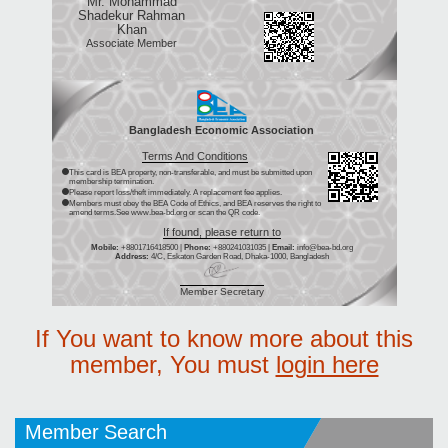
Mr. Mohammad
Shadekur Rahman
Khan
Associate Member
Bangladesh Economic Association
Terms And Conditions
This card is BEA property, non-transferable, and must be submitted upon
membership termination.
Please report loss/theft immediately. A replacement fee applies.
Members must obey the BEA Code of Ethics, and BEA reserves the right to
amend terms.See www.bea-bd.org or scan the QR code.
If found, please return to
Mobile:
+8801716418500 |
Phone:
+880241031035 |
Email:
info@bea-bd.org
Address:
4/C, Eskaton Garden Road, Dhaka-1000, Bangladesh
Member Secretary
If You want to know more about this
member, You must
login here
Member Search