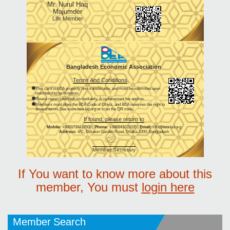
Mr. Nurul Haq
Majumder
Life Member
Bangladesh Economic Association
Terms And Conditions
This card is BEA property, non-transferable, and must be submitted upon
membership termination.
Please report loss/theft immediately. A replacement fee applies.
Members must obey the BEA Code of Ethics, and BEA reserves the right to
amend terms.See www.bea-bd.org or scan the QR code.
If found, please return to
Mobile:
+8801716418500 |
Phone:
+880241031035 |
Email:
info@bea-bd.org
Address:
4/C, Eskaton Garden Road, Dhaka-1000, Bangladesh
Member Secretary
If You want to know more about this
member, You must
login here
Member Search