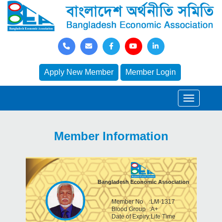
Apply New Member
Member Login
Member Information
Bangladesh Economic Association
Member No
:
LM-1317
Blood Group
:
A+
Date of Expiry
:
Life Time