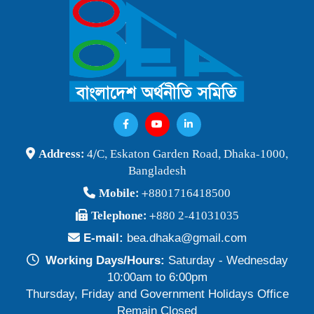
বাংলাদেশ অর্থনীতি সমিতি ও জগন্নাথ বিশ্ববিদ্যালয় যৌথ আয়োজনে
লোকবক্তৃা ২১ জানুয়ারি ২০২৬
Publish Time: 16 Jan 2026
বেগম খালেদা জিয়ার মৃত্যুতে বাংলাদেশ অর্থনীতি সমিতি গভীরভাবে শোকাহত
Publish Time: 30 Dec 2025
BEA Seminar 2025 "Debating Budget and Beyond" 21
Address:
4/C, Eskaton Garden Road, Dhaka-1000,
June 2025, at 10:00 am, at the CIRDAP Auditorium
Bangladesh
Publish Time: 16 Jun 2025
Mobile:
+8801716418500
বাংলাদেশ অর্থনীতি সমিতির নির্বাচনী ফলাফল-২০২৪
Telephone:
+880 2-41031035
Publish Time: 19 May 2024
E-mail:
bea.dhaka@gmail.com
প্রাথমিক প্রার্থী তালিকা বাংলাদেশ অর্থনীতি সমিতি নির্বাচন-২০২৪
Working Days/Hours:
Saturday - Wednesday
Publish Time: 17 May 2024
10:00am to 6:00pm
Thursday, Friday and Government Holidays Office
বাংলাদেশ অর্থনীতি সমিতির সদস্যপদ নবায়ন ও নতুন সদস্য অন্তর্ভুক্তি প্রসঙ্গে
Remain Closed