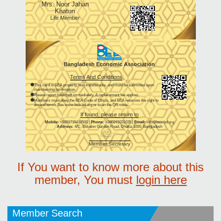
Mrs. Noor Jahan
Khatun
Life Member
Bangladesh Economic Association
Terms And Conditions
This card is BEA property, non-transferable, and must be submitted upon
membership termination.
Please report loss/theft immediately. A replacement fee applies.
Members must obey the BEA Code of Ethics, and BEA reserves the right to
amend terms.See www.bea-bd.org or scan the QR code.
If found, please return to
Mobile:
+8801716418500 |
Phone:
+880241031035 |
Email:
info@bea-bd.org
Address:
4/C, Eskaton Garden Road, Dhaka-1000, Bangladesh
Member Secretary
If You want to know more about this
member, You must
login here
Member Search