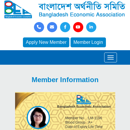
Apply New Member
Member Login
Member Information
Bangladesh Economic Association
Member No
:
LM-1196
Blood Group
:
A+
Date of Expiry
:
Life Time