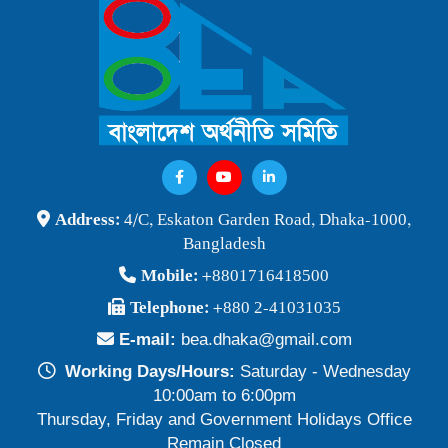
বাংলাদেশ অর্থনীতি সমিতি ও জগন্নাথ বিশ্ববিদ্যালয় যৌথ আয়োজনে
লোকবক্তৃা ২১ জানুয়ারি ২০২৬
Publish Time: 16 Jan 2026
বেগম খালেদা জিয়ার মৃত্যুতে বাংলাদেশ অর্থনীতি সমিতি গভীরভাবে শোকাহত
Publish Time: 30 Dec 2025
BEA Seminar 2025 "Debating Budget and Beyond" 21
Address:
4/C, Eskaton Garden Road, Dhaka-1000,
June 2025, at 10:00 am, at the CIRDAP Auditorium
Bangladesh
Publish Time: 16 Jun 2025
Mobile:
+8801716418500
বাংলাদেশ অর্থনীতি সমিতির নির্বাচনী ফলাফল-২০২৪
Telephone:
+880 2-41031035
Publish Time: 19 May 2024
E-mail:
bea.dhaka@gmail.com
প্রাথমিক প্রার্থী তালিকা বাংলাদেশ অর্থনীতি সমিতি নির্বাচন-২০২৪
Working Days/Hours:
Saturday - Wednesday
Publish Time: 17 May 2024
10:00am to 6:00pm
Thursday, Friday and Government Holidays Office
বাংলাদেশ অর্থনীতি সমিতির সদস্যপদ নবায়ন ও নতুন সদস্য অন্তর্ভুক্তি প্রসঙ্গে
Remain Closed