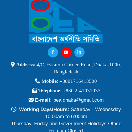
বাংলাদেশ অর্থনীতি সমিতি ও জগন্নাথ বিশ্ববিদ্যালয় যৌথ আয়োজনে
লোকবক্তৃা ২১ জানুয়ারি ২০২৬
Publish Time: 16 Jan 2026
বেগম খালেদা জিয়ার মৃত্যুতে বাংলাদেশ অর্থনীতি সমিতি গভীরভাবে শোকাহত
Publish Time: 30 Dec 2025
BEA Seminar 2025 "Debating Budget and Beyond" 21
Address:
4/C, Eskaton Garden Road, Dhaka-1000,
June 2025, at 10:00 am, at the CIRDAP Auditorium
Bangladesh
Publish Time: 16 Jun 2025
Mobile:
+8801716418500
বাংলাদেশ অর্থনীতি সমিতির নির্বাচনী ফলাফল-২০২৪
Telephone:
+880 2-41031035
Publish Time: 19 May 2024
E-mail:
bea.dhaka@gmail.com
প্রাথমিক প্রার্থী তালিকা বাংলাদেশ অর্থনীতি সমিতি নির্বাচন-২০২৪
Working Days/Hours:
Saturday - Wednesday
Publish Time: 17 May 2024
10:00am to 6:00pm
Thursday, Friday and Government Holidays Office
বাংলাদেশ অর্থনীতি সমিতির সদস্যপদ নবায়ন ও নতুন সদস্য অন্তর্ভুক্তি প্রসঙ্গে
Remain Closed