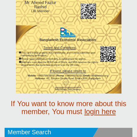
Mr. Ahmed Fazlur
Rashid
Life Member
Bangladesh Economic Association
Terms And Conditions
This card is BEA property, non-transferable, and must be submitted upon
membership termination.
Please report loss/theft immediately. A replacement fee applies.
Members must obey the BEA Code of Ethics, and BEA reserves the right to
amend terms.See www.bea-bd.org or scan the QR code.
If found, please return to
Mobile:
+8801716418500 |
Phone:
+880241031035 |
Email:
info@bea-bd.org
Address:
4/C, Eskaton Garden Road, Dhaka-1000, Bangladesh
Member Secretary
If You want to know more about this
member, You must
login here
Member Search