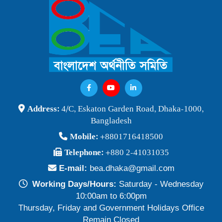
বাংলাদেশ অর্থনীতি সমিতি ও জগন্নাথ বিশ্ববিদ্যালয় যৌথ আয়োজনে
লোকবক্তৃা ২১ জানুয়ারি ২০২৬
Publish Time: 16 Jan 2026
বেগম খালেদা জিয়ার মৃত্যুতে বাংলাদেশ অর্থনীতি সমিতি গভীরভাবে শোকাহত
Publish Time: 30 Dec 2025
BEA Seminar 2025 "Debating Budget and Beyond" 21
Address:
4/C, Eskaton Garden Road, Dhaka-1000,
June 2025, at 10:00 am, at the CIRDAP Auditorium
Bangladesh
Publish Time: 16 Jun 2025
Mobile:
+8801716418500
বাংলাদেশ অর্থনীতি সমিতির নির্বাচনী ফলাফল-২০২৪
Telephone:
+880 2-41031035
Publish Time: 19 May 2024
E-mail:
bea.dhaka@gmail.com
প্রাথমিক প্রার্থী তালিকা বাংলাদেশ অর্থনীতি সমিতি নির্বাচন-২০২৪
Working Days/Hours:
Saturday - Wednesday
Publish Time: 17 May 2024
10:00am to 6:00pm
Thursday, Friday and Government Holidays Office
বাংলাদেশ অর্থনীতি সমিতির সদস্যপদ নবায়ন ও নতুন সদস্য অন্তর্ভুক্তি প্রসঙ্গে
Remain Closed