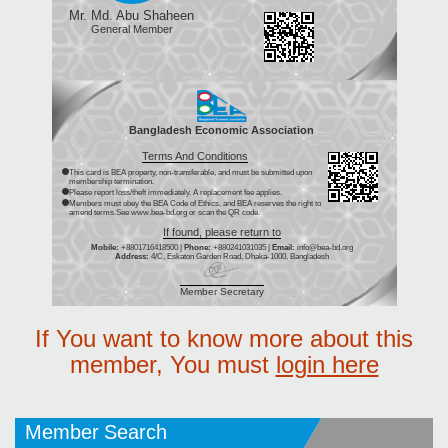
Mr. Md. Abu Shaheen
General Member
Bangladesh Economic Association
Terms And Conditions
This card is BEA property, non-transferable, and must be submitted upon
membership termination.
Please report loss/theft immediately. A replacement fee applies.
Members must obey the BEA Code of Ethics, and BEA reserves the right to
amend terms.See www.bea-bd.org or scan the QR code.
If found, please return to
Mobile:
+8801716418500 |
Phone:
+880241031035 |
Email:
info@bea-bd.org
Address:
4/C, Eskaton Garden Road, Dhaka-1000, Bangladesh
Member Secretary
If You want to know more about this
member, You must
login here
Member Search