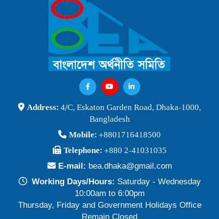
বাংলাদেশ অর্থনীতি সমিতি ও জগন্নাথ বিশ্ববিদ্যালয় যৌথ আয়োজনে
লোকবক্তৃা ২১ জানুয়ারি ২০২৬
Publish Time: 16 Jan 2026
বেগম খালেদা জিয়ার মৃত্যুতে বাংলাদেশ অর্থনীতি সমিতি গভীরভাবে শোকাহত
Publish Time: 30 Dec 2025
BEA Seminar 2025 "Debating Budget and Beyond" 21
Address:
4/C, Eskaton Garden Road, Dhaka-1000,
June 2025, at 10:00 am, at the CIRDAP Auditorium
Bangladesh
Publish Time: 16 Jun 2025
Mobile:
+8801716418500
বাংলাদেশ অর্থনীতি সমিতির নির্বাচনী ফলাফল-২০২৪
Telephone:
+880 2-41031035
Publish Time: 19 May 2024
E-mail:
bea.dhaka@gmail.com
প্রাথমিক প্রার্থী তালিকা বাংলাদেশ অর্থনীতি সমিতি নির্বাচন-২০২৪
Working Days/Hours:
Saturday - Wednesday
Publish Time: 17 May 2024
10:00am to 6:00pm
Thursday, Friday and Government Holidays Office
বাংলাদেশ অর্থনীতি সমিতির সদস্যপদ নবায়ন ও নতুন সদস্য অন্তর্ভুক্তি প্রসঙ্গে
Remain Closed