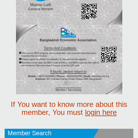
Marina Lutfi
General Member
Bangladesh Economic Association
Terms And Conditions
This card is BEA property, non-transferable, and must be submitted upon
membership termination.
Please report loss/theft immediately. A replacement fee applies.
Members must obey the BEA Code of Ethics, and BEA reserves the right to
amend terms.See www.bea-bd.org or scan the QR code.
If found, please return to
Mobile:
+8801716418500 |
Phone:
+880241031035 |
Email:
info@bea-bd.org
Address:
4/C, Eskaton Garden Road, Dhaka-1000, Bangladesh
Member Secretary
If You want to know more about this
member, You must
login here
Member Search