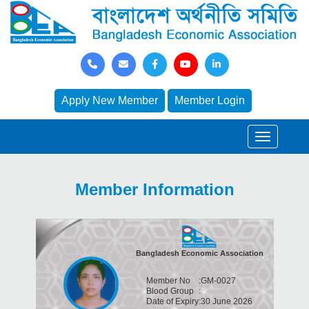
Apply New Member
Member Login
Member Information
Bangladesh Economic Association
Member No
:
GM-0027
Blood Group
:
Date of Expiry
:
30 June 2026