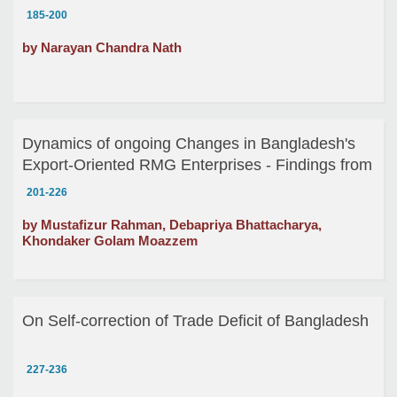
185-200
by Narayan Chandra Nath
Dynamics of ongoing Changes in Bangladesh's
Export-Oriented RMG Enterprises - Findings from
an Enterprise Level Survey
201-226
by Mustafizur Rahman, Debapriya Bhattacharya,
Khondaker Golam Moazzem
On Self-correction of Trade Deficit of Bangladesh
227-236