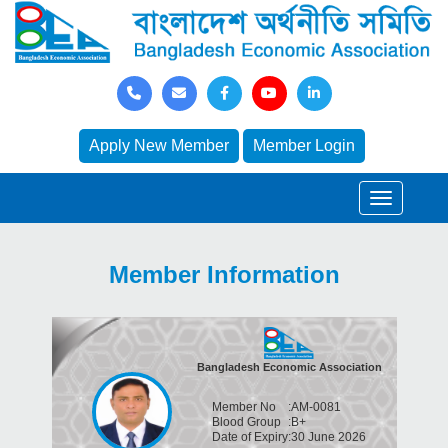
Apply New Member
Member Login
Member Information
Bangladesh Economic Association
Member No
:
AM-0081
Blood Group
:
B+
Date of Expiry
:
30 June 2026