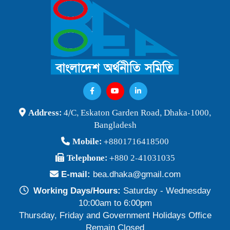
বাংলাদেশ অর্থনীতি সমিতি ও জগন্নাথ বিশ্ববিদ্যালয় যৌথ আয়োজনে
লোকবক্তৃা ২১ জানুয়ারি ২০২৬
Publish Time: 16 Jan 2026
বেগম খালেদা জিয়ার মৃত্যুতে বাংলাদেশ অর্থনীতি সমিতি গভীরভাবে শোকাহত
Publish Time: 30 Dec 2025
BEA Seminar 2025 "Debating Budget and Beyond" 21
Address:
4/C, Eskaton Garden Road, Dhaka-1000,
June 2025, at 10:00 am, at the CIRDAP Auditorium
Bangladesh
Publish Time: 16 Jun 2025
Mobile:
+8801716418500
বাংলাদেশ অর্থনীতি সমিতির নির্বাচনী ফলাফল-২০২৪
Telephone:
+880 2-41031035
Publish Time: 19 May 2024
E-mail:
bea.dhaka@gmail.com
প্রাথমিক প্রার্থী তালিকা বাংলাদেশ অর্থনীতি সমিতি নির্বাচন-২০২৪
Working Days/Hours:
Saturday - Wednesday
Publish Time: 17 May 2024
10:00am to 6:00pm
Thursday, Friday and Government Holidays Office
বাংলাদেশ অর্থনীতি সমিতির সদস্যপদ নবায়ন ও নতুন সদস্য অন্তর্ভুক্তি প্রসঙ্গে
Remain Closed