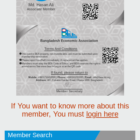
Md. Hasan Ali
Associate Member
Bangladesh Economic Association
Terms And Conditions
This card is BEA property, non-transferable, and must be submitted upon
membership termination.
Please report loss/theft immediately. A replacement fee applies.
Members must obey the BEA Code of Ethics, and BEA reserves the right to
amend terms.See www.bea-bd.org or scan the QR code.
If found, please return to
Mobile:
+8801716418500 |
Phone:
+880241031035 |
Email:
info@bea-bd.org
Address:
4/C, Eskaton Garden Road, Dhaka-1000, Bangladesh
Member Secretary
If You want to know more about this
member, You must
login here
Member Search